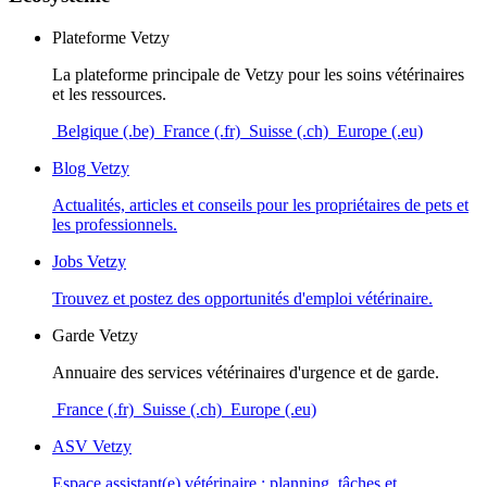
Plateforme Vetzy
La plateforme principale de Vetzy pour les soins vétérinaires
et les ressources.
Belgique (.be)
France (.fr)
Suisse (.ch)
Europe (.eu)
Blog Vetzy
Actualités, articles et conseils pour les propriétaires de pets et
les professionnels.
Jobs Vetzy
Trouvez et postez des opportunités d'emploi vétérinaire.
Garde Vetzy
Annuaire des services vétérinaires d'urgence et de garde.
France (.fr)
Suisse (.ch)
Europe (.eu)
ASV Vetzy
Espace assistant(e) vétérinaire : planning, tâches et